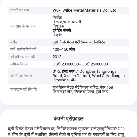
कंपनी का नाम
Wuxi Wilke Metal Materials Co., Ltd.
निर्माता
वितरक/थोक व्यापारी
व्यवसाय के प्रकार:
निर्यातक
ट्रेडिंग कंपनी
विक्रेता
ब्रांड:
वूशी विल्के मेटल मटेरियल्स कं, लिमिटेड
नहीं. कर्मचारियों की:
100~150 लोग
वर्ष की स्थापना की:
2012
वार्षिक बिक्री:
US$ 20000000 - US$ 25000000
01-2, ईस्ट नंबर.7, Dongbei Tangnongshi
कंपनी का स्थान
Road, Xishan District, Wuxi City, Jiangsu
Province, चीन
गुओलियन मेटल मैटेरियल्स मार्केट, नंबर 168
कारखाने की स्थिति
कियांगाओ रोड, लियांग्शी जिला, वूशी सिटी
कंपनी प्रोफ़ाइल
वूशी विल्के मेटल मटेरियल्स कं, लिमिटेडउच्च गुणवत्ता वालेएल्यूमीनियम2012
में चीन के वूशी में स्थापित, कंपनी तेजी से दुनिया भर के ग्राहकों के लिए धातु